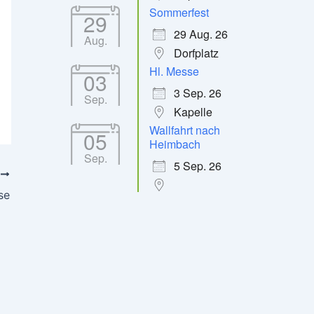
Sommerfest
29
29 Aug. 26
Office 365
Outlook Live
Aug.
Dorfplatz
Hl. Messe
03
3 Sep. 26
Sep.
Kapelle
Wallfahrt nach
05
Heimbach
Sep.
5 Sep. 26
R
se